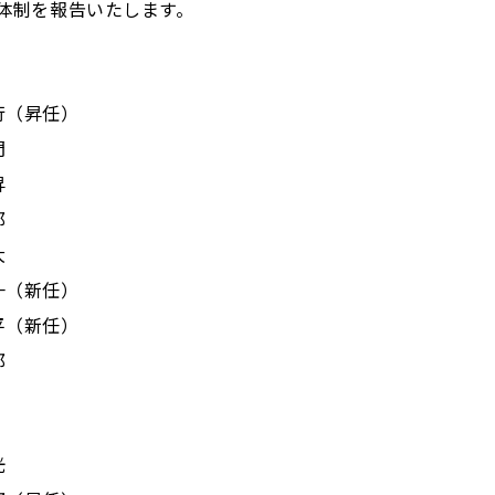
員体制を報告いたします。
（昇任）
門
昇
郎
大
（新任）
（新任）
郎
光