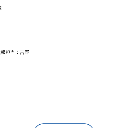
毅
広報担当：吉野
5