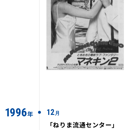
1
9
9
6
12
年
月
「ねりま流通センター」