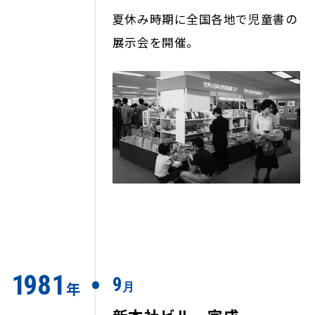
夏休み時期に全国各地で児童書の
展示会を開催。
1
9
8
1
9
年
月