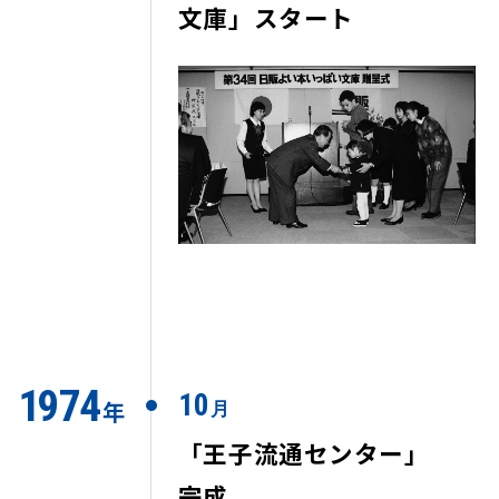
文庫」スタート
1
9
7
4
10
年
月
「王子流通センター」
完成