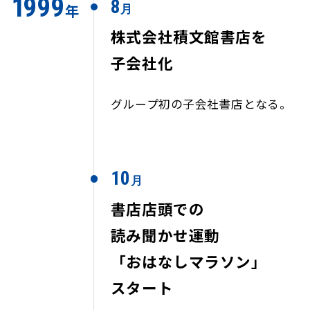
1
9
9
9
8
年
月
株式会社積文館書店を
子会社化
グループ初の子会社書店となる。
10
月
書店店頭での
読み聞かせ運動
「おはなしマラソン」
スタート