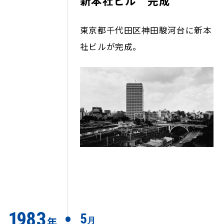
新本社ビル 完成
東京都千代田区神田駿河台に新本
社ビルが完成。
1
9
83
5
年
月