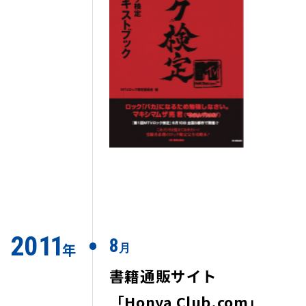
2
0
1
1
8
年
月
書籍通販サイト
「Honya Club.com」