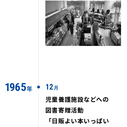
1
9
65
12
年
月
児童養護施設などへの
図書寄贈活動
「日販よい本いっぱい