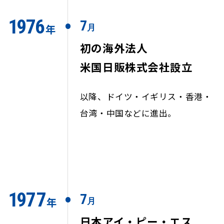
1
9
7
6
7
年
月
初の海外法人
米国日販株式会社設立
以降、ドイツ・イギリス・香港・
台湾・中国などに進出。
1
9
77
7
年
月
日本アイ・ピー・エス