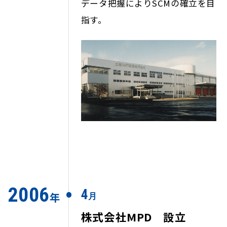
データ把握によりSCMの確立を目
指す。
2006
4
年
月
株式会社MPD 設立