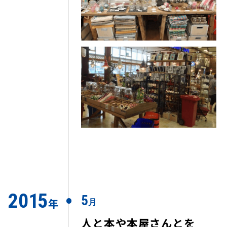
2
0
1
5
5
年
月
人と本や本屋さんとを