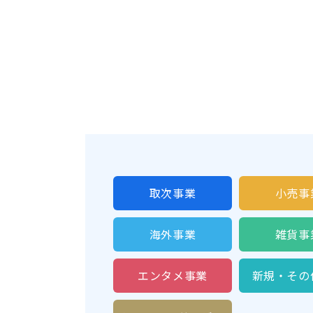
取次事業
小売事
海外事業
雑貨事
エンタメ
事業
新規・
その