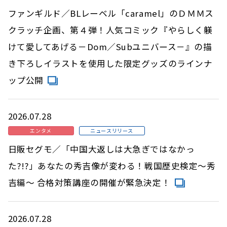
ファンギルド／BLレーベル「caramel」のＤＭＭス
クラッチ企画、第４弾！人気コミック『やらしく躾
けて愛してあげる－Dom／Subユニバース－』の描
き下ろしイラストを使用した限定グッズのラインナ
ップ公開
2026.07.28
エンタメ
ニュースリリース
日販セグモ／「中国大返しは大急ぎではなかっ
た?!?」あなたの秀吉像が変わる！戦国歴史検定～秀
吉編～ 合格対策講座の開催が緊急決定！
2026.07.28