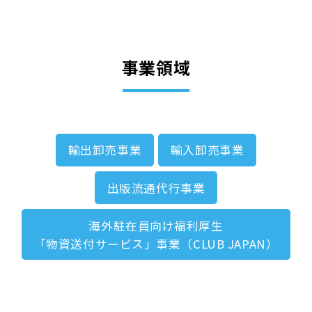
事業領域
輸出卸売事業
輸入卸売事業
出版流通代行事業
海外駐在員向け福利厚生
「物資送付サービス」事業（CLUB JAPAN）