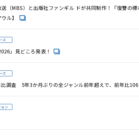
送（MBS）と出版社ファンギル ドが共同制作！『復讐の標本
アウル】
ース
潟2026」見どころ発表！
ース
年比調査 5年3か月ぶりの全ジャンル前年超えで、前年比106.
ション