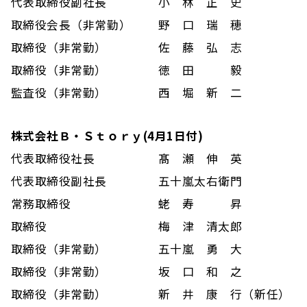
代表取締役副社長
小 林 正 史
取締役会長（非常勤）
野 口 瑞 穂
取締役（非常勤）
佐 藤 弘 志
取締役（非常勤）
徳 田 毅
監査役（非常勤）
西 堀 新 二
株式会社Ｂ・Ｓｔｏｒｙ(4月1日付)
代表取締役社長
髙 瀬 伸 英
代表取締役副社長
五十嵐太右衛門
常務取締役
蛯 寿 昇
取締役
梅 津 清太郎
取締役（非常勤）
五十嵐 勇 大
取締役（非常勤）
坂 口 和 之
取締役（非常勤）
新 井 康 行（新任）