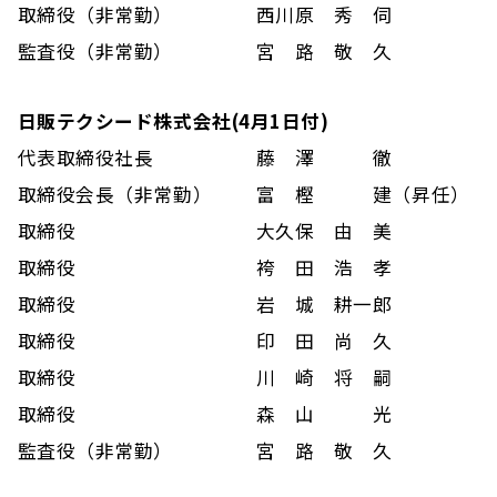
取締役（非常勤）
西川原 秀 伺
監査役（非常勤）
宮 路 敬 久
日販テクシード株式会社(4月1日付)
代表取締役社長
藤 澤 徹
取締役会長（非常勤）
富 樫 建（昇任）
取締役
大久保 由 美
取締役
袴 田 浩 孝
取締役
岩 城 耕一郎
取締役
印 田 尚 久
取締役
川 崎 将 嗣
取締役
森 山 光
監査役（非常勤）
宮 路 敬 久