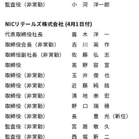
監査役（非常勤）
小 河 洋一郎
NICリテールズ株式会社 (4月1日付)
代表取締役社長
露 木 洋 一
取締役会長（非常勤）
吉 川 英 作
取締役副社長（非常勤）
佐 藤 弘 志
取締役
高 野 容 宣
取締役（非常勤）
玉 井 俊 也
取締役（非常勤）
近 藤 純 哉
取締役（非常勤）
清 地 泰 宏
取締役（非常勤）
野 口 瑞 穂
取締役（非常勤）
長 豊 光（新任）
監査役（非常勤）
宮 路 敬 久
監査役（非常勤）
西 堀 新 二