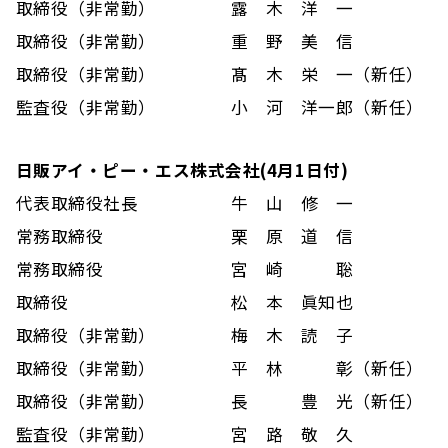
取締役（非常勤）
露 木 洋 一
取締役（非常勤）
重 野 美 信
取締役（非常勤）
髙 木 栄 一（新任）
監査役（非常勤）
小 河 洋一郎（新任）
日販アイ・ピー・エス株式会社(4月1日付)
代表取締役社長
牛 山 修 一
常務取締役
栗 原 道 信
常務取締役
宮 崎 聡
取締役
松 本 眞知也
取締役（非常勤）
梅 木 読 子
取締役（非常勤）
平 林 彰（新任）
取締役（非常勤）
長 豊 光（新任）
監査役（非常勤）
宮 路 敬 久