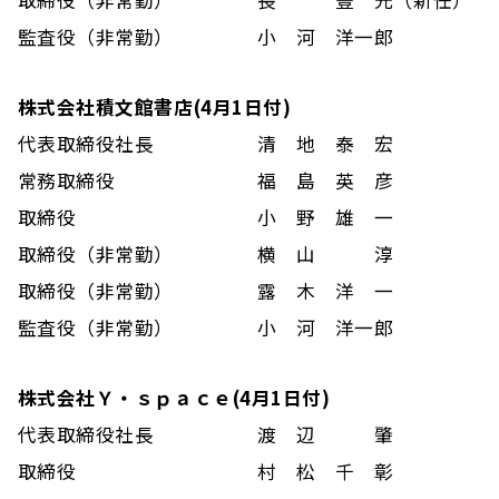
取締役（非常勤）
長 豊 光（新任）
監査役（非常勤）
小 河 洋一郎
株式会社積文館書店(4月1日付)
代表取締役社長
清 地 泰 宏
常務取締役
福 島 英 彦
取締役
小 野 雄 一
取締役（非常勤）
横 山 淳
取締役（非常勤）
露 木 洋 一
監査役（非常勤）
小 河 洋一郎
株式会社Ｙ・ｓｐａｃｅ(4月1日付)
代表取締役社長
渡 辺 肇
取締役
村 松 千 彰