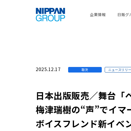
企業情報
日販グ
2025.12.17
取次
ニュースリリ
日本出版販売／舞台「
梅津瑞樹の“声”でイマ
ボイスフレンド新イベ