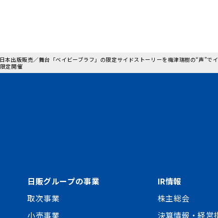
 : 日本出版販売／舞台「ベイビーブラフ」の限定サイドストーリーを梅津瑞樹の“声”
て限定開催
日販グループの事業
IR情報
取次事業
株主総会
小売事業
決算情報・経営