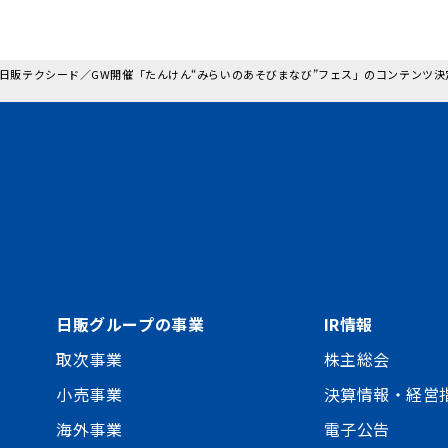
: 日販テクシード／GW開催「たんけん“みらいのあそびまなび”フェス」のコンテンツ決
日販グループの事業
IR情報
取次事業
株主総会
小売事業
決算情報・経営
海外事業
電子公告