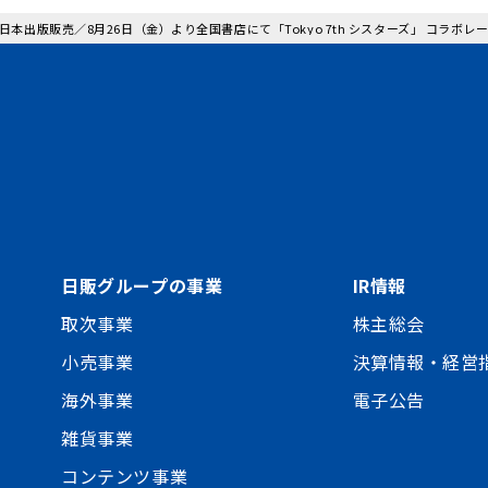
: 日本出版販売／8月26日（金）より全国書店にて「Tokyo 7th シスターズ」 コラ
日販グループの事業
IR情報
取次事業
株主総会
小売事業
決算情報・経営
海外事業
電子公告
雑貨事業
コンテンツ事業