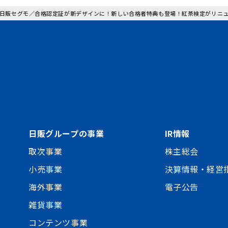
 : 日販セグモ／合格認定証が新デザインに！新しい合格者特典も登場！紅茶検定がリニ
日販グループの事業
IR情報
取次事業
株主総会
小売事業
決算情報・経営
海外事業
電子公告
雑貨事業
コンテンツ事業