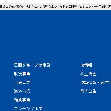
: 日販セグモ／調味料検定合格者の“声”を生かした新商品開発プロジェクト～4月1日
日販グループの事業
IR情報
取次事業
株主総会
小売事業
決算情報・経営
海外事業
電子公告
雑貨事業
コンテンツ事業