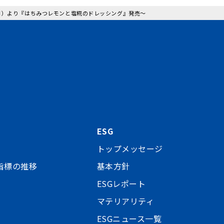
（月）より『はちみつレモンと塩糀のドレッシング』発売～
ESG
トップメッセージ
指標の推移
基本方針
ESGレポート
マテリアリティ
ESGニュース一覧