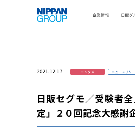
企業情報
日販グ
2021.12.17
エンタメ
ニュースリリ
日販セグモ／受験者全
定」２０回記念大感謝