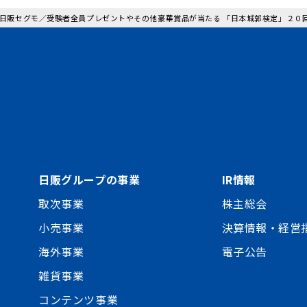
: 日販セグモ／受験者全員プレゼントやその他豪華賞品が当たる 「日本城郭検定」２
日販グループの事業
IR情報
取次事業
株主総会
小売事業
決算情報・経営
海外事業
電子公告
雑貨事業
コンテンツ事業