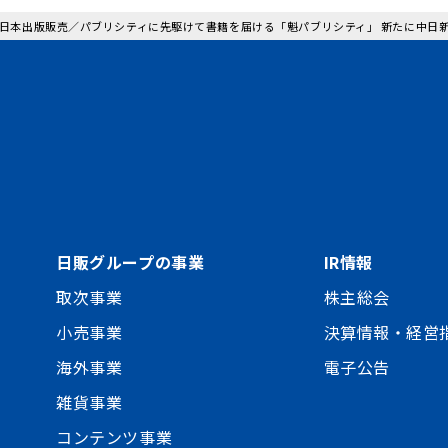
: 日本出版販売／パブリシティに先駆けて書籍を届ける「魁パブリシティ」 新たに中日
日販グループの事業
IR情報
取次事業
株主総会
小売事業
決算情報・経営
海外事業
電子公告
雑貨事業
コンテンツ事業