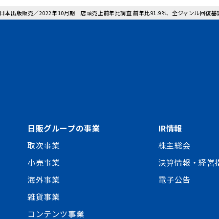
: 日本出版販売／2022年10月期 店頭売上前年比調査 前年比91.9%、全ジャンル回復基
日販グループの事業
IR情報
取次事業
株主総会
小売事業
決算情報・経営
海外事業
電子公告
雑貨事業
コンテンツ事業