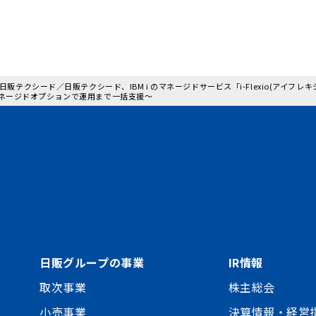
: 日販テクシード／日販テクシード、IBM i のマネージドサービス「i-Flexio(アイフレキ
ネージドオプションで運用まで一括支援～
日販グループの事業
IR情報
取次事業
株主総会
小売事業
決算情報・経営