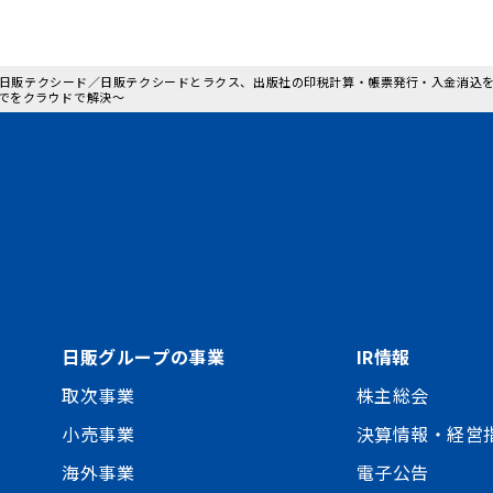
: 日販テクシード／日販テクシードとラクス、出版社の印税計算・帳票発行・入金消込を
でをクラウドで解決～
日販グループの事業
IR情報
取次事業
株主総会
小売事業
決算情報・経営
海外事業
電子公告