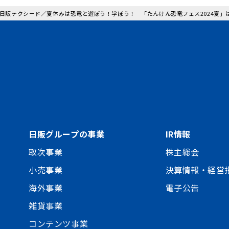
: 日販テクシード／夏休みは恐竜と遊ぼう！学ぼう！ 「たんけん恐竜フェス2024夏
日販グループの事業
IR情報
取次事業
株主総会
小売事業
決算情報・経営
海外事業
電子公告
雑貨事業
コンテンツ事業