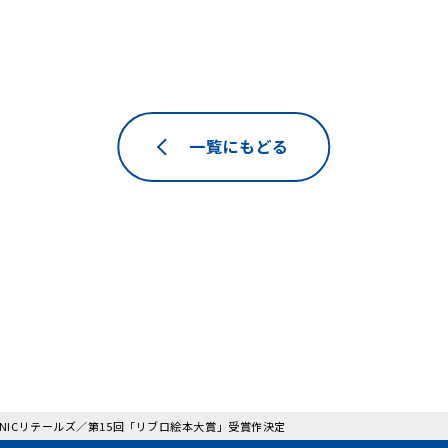
一覧にもどる
: NICリテールズ／第15回「リブロ絵本大賞」受賞作決定