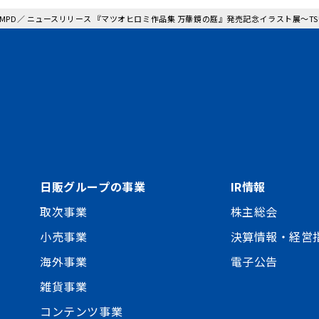
: MPD／ ニュースリリース 『マツオヒロミ作品集 万華鏡の庭』発売記念イラスト展～TSUT
日販グループの事業
IR情報
取次事業
株主総会
小売事業
決算情報・経営
海外事業
電子公告
雑貨事業
コンテンツ事業