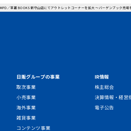
: MPD／草叢 BOOKS 新守山店にてアウトレットコーナーを拡大 ～バーゲンブック売場
日販グループの事業
IR情報
取次事業
株主総会
小売事業
決算情報・経営
海外事業
電子公告
雑貨事業
コンテンツ事業