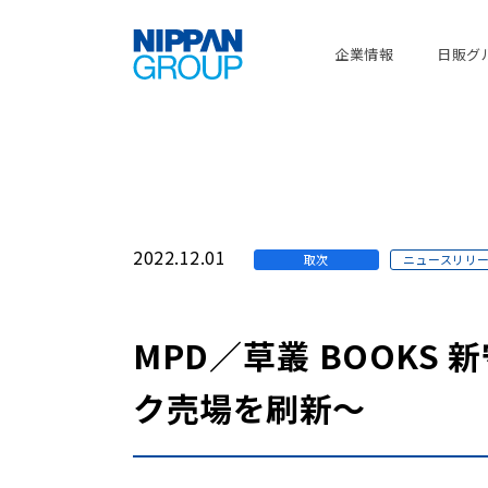
企業情報
日販グ
2022.12.01
取次
ニュースリリ
MPD／草叢 BOOK
ク売場を刷新～