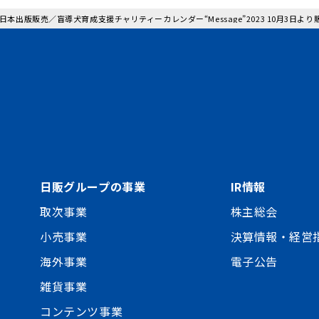
: 日本出版販売／盲導犬育成支援チャリティーカレンダー“Message”2023 10月3日よ
日販グループの事業
IR情報
取次事業
株主総会
小売事業
決算情報・経営
海外事業
電子公告
雑貨事業
コンテンツ事業