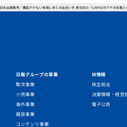
: 日本出版販売／書店が少ない地域に本との出会いを 東北初の「LAWSONマチの本屋
日販グループの事業
IR情報
取次事業
株主総会
小売事業
決算情報・経営
海外事業
電子公告
雑貨事業
コンテンツ事業