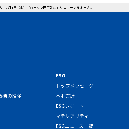
さん」 2月1日（水）「ローソン田子町店」リニューアルオープン
ESG
トップメッセージ
指標の推移
基本方針
ESGレポート
マテリアリティ
ESGニュース一覧