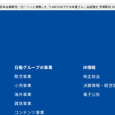
: 日本出版販売／ローソンと連携した「LAWSONマチの本屋さん」出店強化 茨城県初 
日販グループの事業
IR情報
取次事業
株主総会
小売事業
決算情報・経営
海外事業
電子公告
雑貨事業
コンテンツ事業