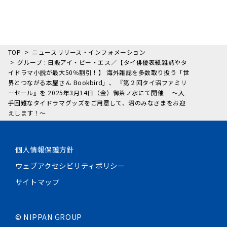
TOP
ニュースリリース・インフォメーション
グループ : 日販アイ・ピー・エス／【タイ俳優表紙雑誌やタ
イドラマ小説が最大50％割引！】 海外雑誌を多数取り扱う「世
界とつながる本屋さん Bookbird」、 『第２回タイ沼ファミリ
ーセール』を 2025年3月14日（金）御茶ノ水にて開催 ～入
手困難なタイドラマグッズをご用意して、沼のみなさまをお迎
えします！～
個人情報保護方針
ウェブアクセシビリティポリシー
サイトマップ
©
NIPPAN GROUP