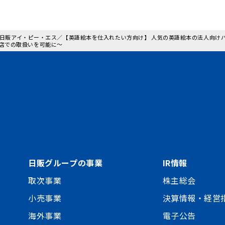
: 日販アイ・ピー・エス／【英語絵本を仕入れたい方向け】 人気の英語絵本の法人向
店での取扱いを可能に～
日販グループの事業
IR情報
取次事業
株主総会
小売事業
決算情報・経営
海外事業
電子公告