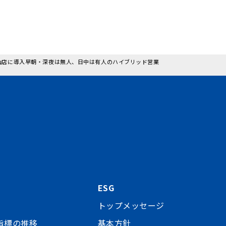
A 流山店に導入早朝・深夜は無人、日中は有人のハイブリッド営業
ESG
トップメッセージ
指標の推移
基本方針