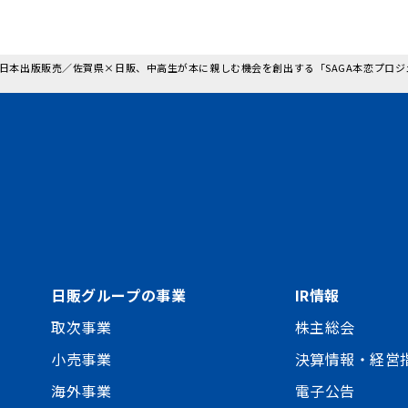
: 日本出版販売／佐賀県×日販、中高生が本に親しむ機会を創出する「SAGA本恋プロジ
日販グループの事業
IR情報
取次事業
株主総会
小売事業
決算情報・経営
海外事業
電子公告