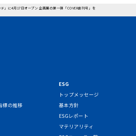
ド」に4月17日オープン 企画展の第一弾「COVER創刊号」を
ESG
トップメッセージ
指標の推移
基本方針
ESGレポート
マテリアリティ