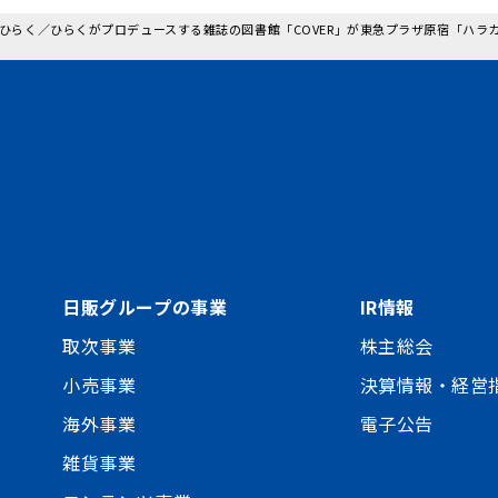
: ひらく／ひらくがプロデュースする雑誌の図書館「COVER」が東急プラザ原宿「ハラカ
日販グループの事業
IR情報
取次事業
株主総会
小売事業
決算情報・経営
海外事業
電子公告
雑貨事業