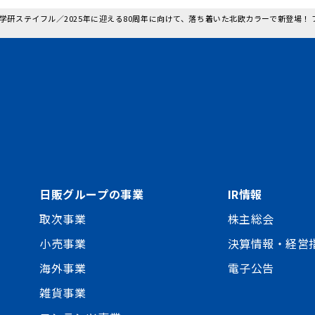
: 学研ステイフル／2025年に迎える80周年に向けて、落ち着いた北欧カラーで新登場
日販グループの事業
IR情報
取次事業
株主総会
小売事業
決算情報・経営
海外事業
電子公告
雑貨事業