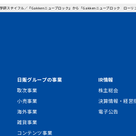
: 学研ステイフル／『Gakkenニューブロック』から「Gakkenニューブロック ロー
日販グループの事業
IR情報
取次事業
株主総会
小売事業
決算情報・経営
海外事業
電子公告
雑貨事業
コンテンツ事業