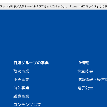
: ファンギルド／人気レーベル「ラブきゅんコミック」、「caramelコミックス」よ
日販グループの事業
IR情報
取次事業
株主総会
小売事業
決算情報・経営
海外事業
電子公告
雑貨事業
コンテンツ事業