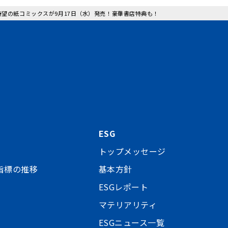
り待望の紙コミックスが9月17日（水）発売！豪華書店特典も！
ESG
トップメッセージ
指標の推移
基本方針
ESGレポート
マテリアリティ
ESGニュース一覧