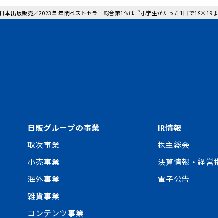
: 日本出版販売／2023年 年間ベストセラー総合第1位は『小学生がたった1日で19×
日販グループの事業
IR情報
取次事業
株主総会
小売事業
決算情報・経営
海外事業
電子公告
雑貨事業
コンテンツ事業