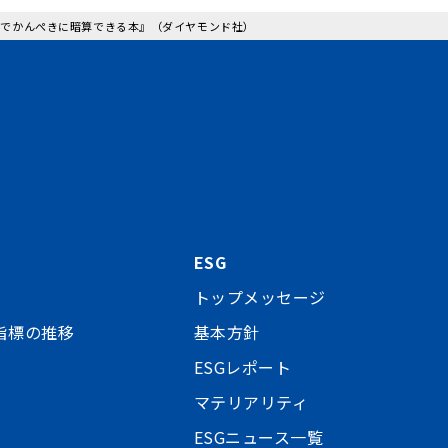
19までかんぺきに暗算できる本』（ダイヤモンド社）
ESG
トップメッセージ
指標の推移
基本方針
ESGレポート
マテリアリティ
ESGニュース一覧