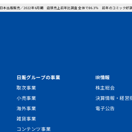
: 日本出版販売／2022年6月期 店頭売上前年比調査 全体で86.3％ 前年のコミック
日販グループの事業
IR情報
取次事業
株主総会
小売事業
決算情報・経営
海外事業
電子公告
雑貨事業
コンテンツ事業