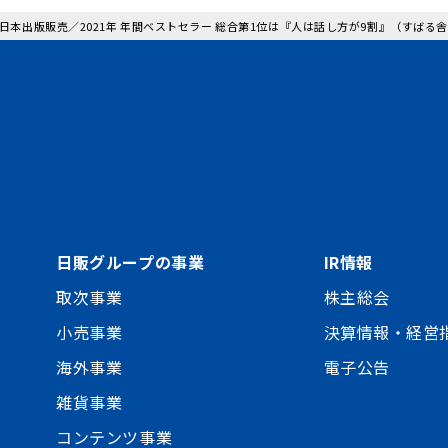
: 日本出版販売／2021年 年間ベストセラー 総合第1位は『人は話し方が9割』（すばる
日販グループの事業
IR情報
取次事業
株主総会
小売事業
決算情報・経営
海外事業
電子公告
雑貨事業
コンテンツ事業