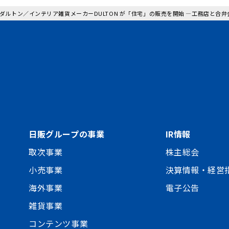
: ダルトン／インテリア雑貨メーカーDULTON が「住宅」の販売を開始 ―工務店と
日販グループの事業
IR情報
取次事業
株主総会
小売事業
決算情報・経営
海外事業
電子公告
雑貨事業
コンテンツ事業