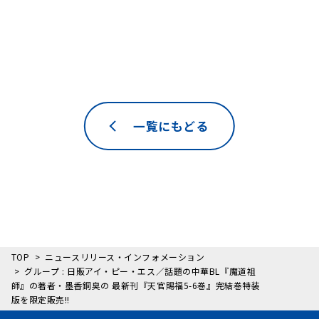
一覧にもどる
TOP
ニュースリリース・インフォメーション
グループ : 日販アイ・ピー・エス／話題の中華BL『魔道祖
師』の著者・墨香銅臭の 最新刊『天官賜福5-6巻』完結巻特装
版を限定販売!!