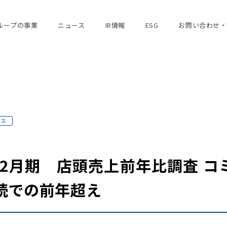
ループの事業
ニュース
IR情報
ESG
お問い合わせ・
ース
1年2月期 店頭売上前年比調査 
続での前年超え