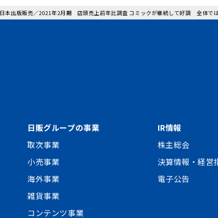
: 日本出版販売／2021年2月期 店頭売上前年比調査 コミックが継続して好調 全体で
日販グループの事業
IR情報
取次事業
株主総会
小売事業
決算情報・経営
海外事業
電子公告
雑貨事業
コンテンツ事業