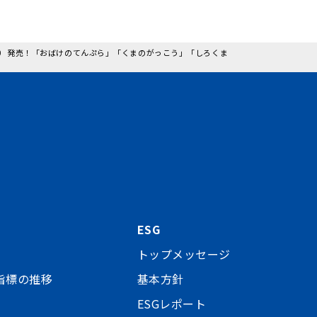
日（金）発売！「おばけのてんぷら」「くまのがっこう」「しろくま
ESG
トップメッセージ
指標の推移
基本方針
ESGレポート