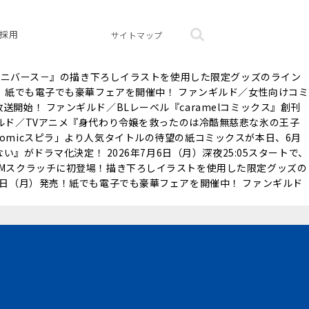
採用
サイトマップ
bユニバース－』の描き下ろしイラストを使用した限定グッズのライン
売！紙でも電子でも豪華フェアを開催中！ ファンギルド／女性向けコミ
開始！ ファンギルド／BLレーベル『caramelコミックス』創刊
ァンギルド／TVアニメ『身代わり令嬢を救ったのは冷酷無慈悲な氷の王子
omicスピラ」より人気タイトルの待望の紙コミックスが本日、6月
』がドラマ化決定！ 2026年7月6日（月）深夜25:05スタートで、
MMスクラッチに初登場！描き下ろしイラストを使用した限定グッズの
8日（月）発売！紙でも電子でも豪華フェアを開催中！ ファンギルド