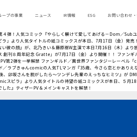
ループの事業
ニュース
IR情報
ESG
お問い合わせ・
画、第４弾！人気コミック『やらしく躾けて愛してあげる－Dom／Su
スピラ」より人気タイトルの紙コミックスが本日、7月17日（金）発
い彼の顔』が、北乃きい＆藤原樹W主演で本日7月16日（木）より放送
クス 創刊８周年記念 Gratte」が7⽉17⽇（⾦）より開催！！ フ
V第2弾を一挙解禁 ファンギルド／異世界ファンタジーレーベル「c
ラブきゅんcomicの人気TLマンガ『35歳、今さら恋とかありえない
勤後、卯坂さんを脱がしたら～ツンデレ先輩のえっちなヒミツ』が D
micスピラ」より人気タイトルの待望の紙コミックスが本日、５月1
でした』ティザーPV＆メインキャストを解禁！