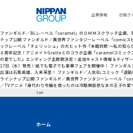
企業情報
日販グ
ファンギルド／BLレーベル「caramel」のＤＭＭスクラッチ企
ナップ公開 ファンギルド／異世界ファンタジーレーベル「comic
ックレーベル「チェリッシュ」の大ヒット作『未婚詐欺 ～私の知らな
８周年記念！アニメイトGratteとのコラボ企画「caramelコミッ
の愛でした』エンディング主題歌決定！追加キャスト情報＆ティザーP
17日（水）発売！紙でも電子でも豪華フェアを開催中！ ファンギルド／
出演は石黒英雄、入来茉里！ ファンギルド／人気BLコミック『退
ラインナップ公開 ファンギルド／異世界ファンタジーレーベル「co
／TVアニメ『身代わり令嬢を救ったのは冷酷無慈悲な氷の王子の愛
TOP
ホーム